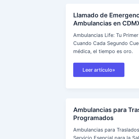
médica
de
Llamado de Emergenc
alto
nivel
Ambulancias en CDM
Ambulancias Life: Tu Prim
Cuando Cada Segundo Cue
médica, el tiempo es oro.
Llamado
Leer artículo»
de
Emergencia
Para
Ambulancias
en
CDMX
Ambulancias para Tra
Programados
Ambulancias para Traslado
Servicio Esencial para la Sa