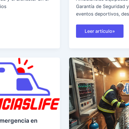
ios
Garantía de Seguridad 
eventos deportivos, des
Ambulancias
Leer artículo»
Equipadas
para
Eventos
Deportivos:
Garantía
de
Seguridad
y
Respaldo
Médico
emergencia en