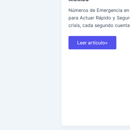
Números de Emergencia en 
para Actuar Rápido y Segu
crisis, cada segundo cuenta
Guía
Leer artículo»
de
números
de
emergencia
en
México