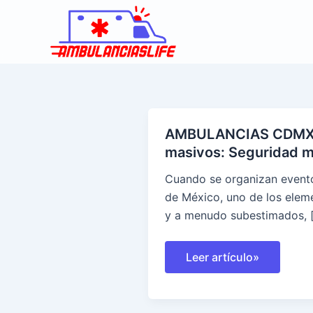
Ir
al
contenido
AMBULANCIAS CDMX 
masivos: Seguridad mé
Cuando se organizan event
de México, uno de los elem
y a menudo subestimados, 
AMBULANCIAS
Leer artículo»
CDMX
para
eventos
masivos:
Seguridad