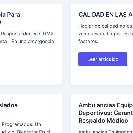
ia Para
CALIDAD EN LAS
X
Hablar de calidad no es
er Respondedor en CDMX
vea nueva o limpia. Es 
nta En una emergencia
factores:
CALIDAD
Leer artículo»
EN
LAS
AMBULANCIAS
CDMX
slados
Ambulancias Equip
Deportivos: Garant
Respaldo Médico
s Programados: Un
lud y el Bienestar En el
Ambulancias Equipadas 