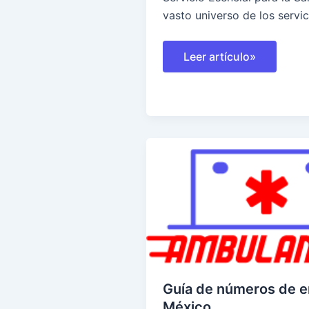
vasto universo de los servic
Ambulancias
Leer artículo»
para
Traslados
Programados
Guía de números de 
México