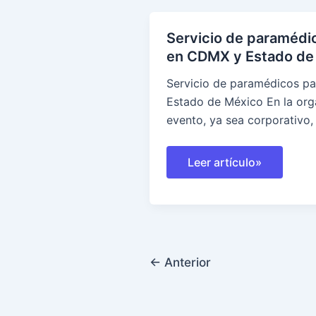
Servicio de paramédi
en CDMX y Estado de
Servicio de paramédicos p
Estado de México En la org
evento, ya sea corporativo,
Servicio
Leer artículo»
de
paramédicos
para
eventos
en
CDMX
y
Estado
Paginación
←
Anterior
de
México
de
entradas