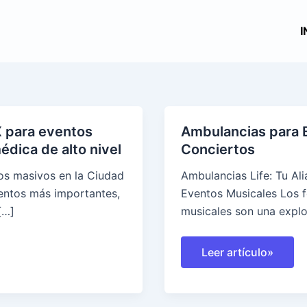
I
para eventos
Ambulancias para 
dica de alto nivel
Conciertos
os masivos en la Ciudad
Ambulancias Life: Tu Al
entos más importantes,
Eventos Musicales Los f
[…]
musicales son una explo
Ambulancias
Leer artículo»
para
Eventos
Musicales
y
Conciertos