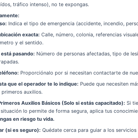
aídos, tráfico intenso), no te expongas.
tamente:
so:
Indica el tipo de emergencia (accidente, incendio, perso
ubicación exacta:
Calle, número, colonia, referencias visuale
ómetro y el sentido.
 está pasando:
Número de personas afectadas, tipo de lesio
rapadas.
eléfono:
Proporciónalo por si necesitan contactarte de nue
ta que el operador te lo indique:
Puede que necesiten más
 primeros auxilios.
Primeros Auxilios Básicos (Solo si estás capacitado):
Si ti
a situación lo permite de forma segura, aplica tus conocimi
gas en riesgo tu vida.
r (si es seguro):
Quédate cerca para guiar a los servicios