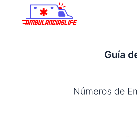
Ir
al
contenido
Guía d
Números de Em