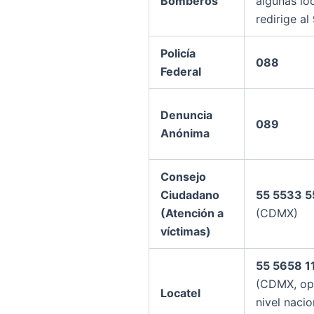
Bomberos
algunas lo
redirige al
Policía
088
Federal
Denuncia
089
Anónima
Consejo
Ciudadano
55 5533 
(Atención a
(CDMX)
víctimas)
55 5658 1
(CDMX, op
Locatel
nivel nacio