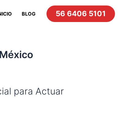
56 6406 5101
NICIO
BLOG
 México
al para Actuar