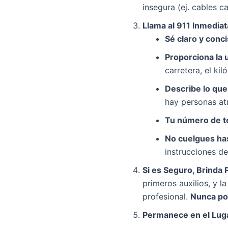
insegura (ej. cables c
Llama al 911 Inmedia
Sé claro y conci
Proporciona la 
carretera, el kil
Describe lo que
hay personas at
Tu número de t
No cuelgues has
instrucciones de
Si es Seguro, Brinda 
primeros auxilios, y l
profesional.
Nunca pon
Permanece en el Luga