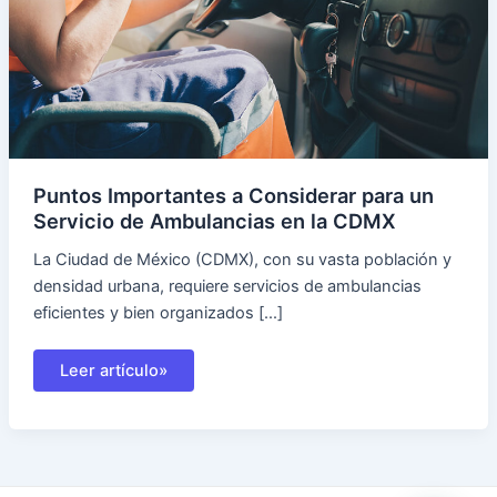
Puntos Importantes a Considerar para un
Servicio de Ambulancias en la CDMX
La Ciudad de México (CDMX), con su vasta población y
densidad urbana, requiere servicios de ambulancias
eficientes y bien organizados [...]
Puntos
Leer artículo»
Importantes
a
Considerar
para
un
Servicio
de
Ambulancias