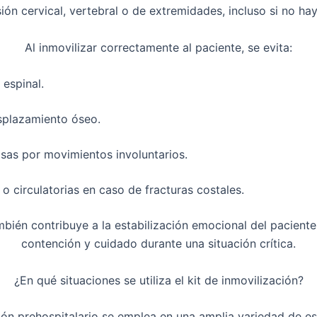
sión cervical, vertebral o de extremidades
, incluso si no ha
Al inmovilizar correctamente al paciente, se evita:
 espinal
.
plazamiento óseo.
osas
por movimientos involuntarios.
o circulatorias
en caso de fracturas costales.
mbién contribuye a la
estabilización emocional del paciente
contención y cuidado durante una situación crítica.
¿En qué situaciones se utiliza el kit de inmovilización?
ión prehospitalario
se emplea en una amplia variedad de esc