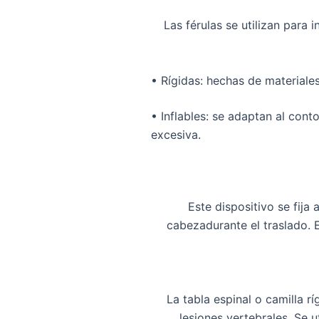
Las
férulas
se utilizan para
i
•
Rígidas
: hechas de materiale
•
Inflables
: se adaptan al conto
excesiva.
Este dispositivo se fija 
cabeza
durante el traslado.
La
tabla espinal
o
camilla rí
lesiones vertebrales
. Se 