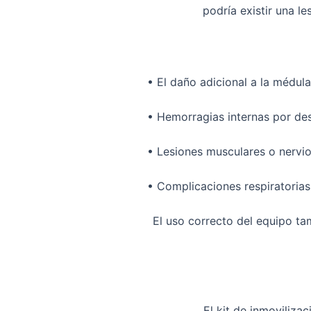
podría existir una
le
•
El daño adicional a la médula
•
Hemorragias internas
por des
•
Lesiones musculares o nervi
•
Complicaciones respiratorias 
El uso correcto del equipo ta
El
kit de inmovilizac