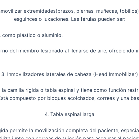
nmovilizar extremidades
(brazos, piernas, muñecas, tobillos
esguinces o luxaciones. Las férulas pueden ser:
s como plástico o aluminio.
rno del miembro lesionado al llenarse de aire, ofreciendo i
3. Inmovilizadores laterales de cabeza (Head Immobilizer)
a la
camilla rígida o tabla espinal
y tiene como función
restr
 Está compuesto por bloques acolchados, correas y una bas
4. Tabla espinal larga
gida
permite la movilización completa del paciente, especi
utiliza junto con correas de sujeción para asegurar al pacie