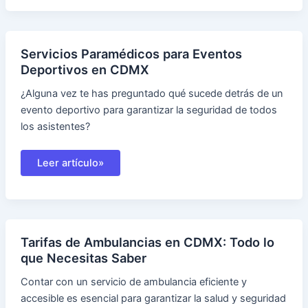
Ambulancia
pública
CDMX
Servicios Paramédicos para Eventos
Deportivos en CDMX
¿Alguna vez te has preguntado qué sucede detrás de un
evento deportivo para garantizar la seguridad de todos
los asistentes?
Servicios
Leer artículo»
Paramédicos
para
Eventos
Deportivos
en
CDMX
Tarifas de Ambulancias en CDMX: Todo lo
que Necesitas Saber
Contar con un servicio de ambulancia eficiente y
accesible es esencial para garantizar la salud y seguridad