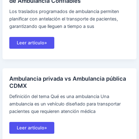
de Ambulancia Confiables
Los traslados programados de ambulancia permiten
planificar con antelación el transporte de pacientes,
garantizando que lleguen a tiempo a sus
Traslados
Leer artículo»
Programados
en
CDMX:
Servicios
de
Ambulancia
Confiables
Ambulancia privada vs Ambulancia pública
CDMX
Definición del tema Qué es una ambulancia Una
ambulancia es un vehículo diseñado para transportar
pacientes que requieren atención médica
Ambulancia
Leer artículo»
privada
vs