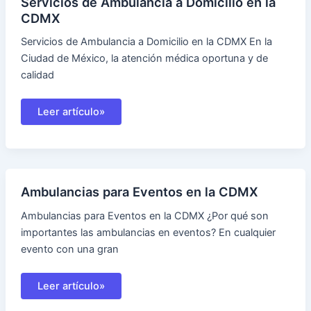
Servicios de Ambulancia a Domicilio en la
y
CDMX
Estado
de
México
Servicios de Ambulancia a Domicilio en la CDMX En la
Ciudad de México, la atención médica oportuna y de
calidad
Servicios
Leer artículo»
de
Ambulancia
a
Domicilio
en
la
CDMX
Ambulancias para Eventos en la CDMX
Ambulancias para Eventos en la CDMX ¿Por qué son
importantes las ambulancias en eventos? En cualquier
evento con una gran
Ambulancias
Leer artículo»
para
Eventos