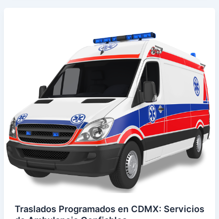
para
un
evento
en
CDMX
Traslados Programados en CDMX: Servicios