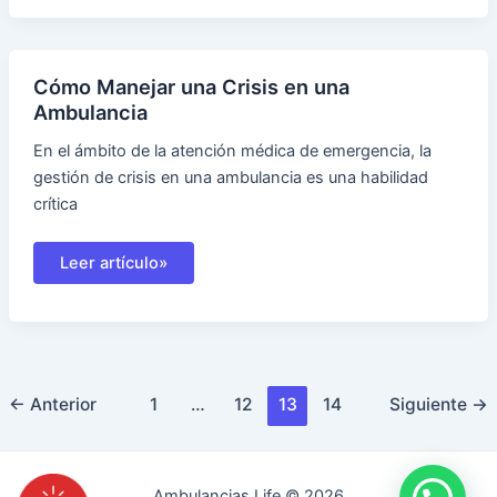
en
la
CDMX
Cómo Manejar una Crisis en una
Ambulancia
En el ámbito de la atención médica de emergencia, la
gestión de crisis en una ambulancia es una habilidad
crítica
Cómo
Leer artículo»
Manejar
una
Crisis
en
una
Ambulancia
Paginación
←
Anterior
1
…
12
13
14
Siguiente
→
de
entradas
Ambulancias Life © 2026