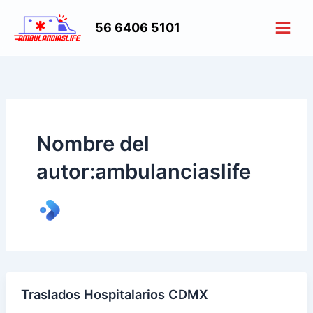
Ir
al
56 6406 5101
Main
contenido
Men
Nombre del
autor:ambulanciaslife
Traslados Hospitalarios CDMX