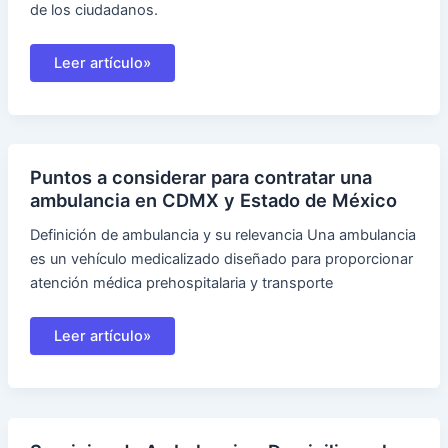
de los ciudadanos.
Tarifas
Leer artículo»
de
Ambulancias
en
CDMX:
Todo
lo
que
Necesitas
Puntos a considerar para contratar una
Saber
ambulancia en CDMX y Estado de México
Definición de ambulancia y su relevancia Una ambulancia
es un vehículo medicalizado diseñado para proporcionar
atención médica prehospitalaria y transporte
Puntos
Leer artículo»
a
considerar
para
contratar
una
ambulancia
en
CDMX