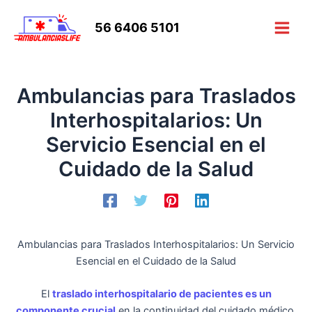
Ir
al
56 6406 5101
Main
contenido
Men
Ambulancias para Traslados
Interhospitalarios: Un
Servicio Esencial en el
Cuidado de la Salud
Ambulancias para Traslados Interhospitalarios: Un Servicio
Esencial en el Cuidado de la Salud
El
traslado interhospitalario de pacientes es un
componente crucial
en la continuidad del cuidado médico,