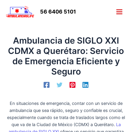
Ir
al
56 6406 5101
Main
contenido
Men
Ambulancia de SIGLO XXI
CDMX a Querétaro: Servicio
de Emergencia Eficiente y
Seguro
En situaciones de emergencia, contar con un servicio de
ambulancia que sea rápido, seguro y confiable es crucial,
especialmente cuando se trata de traslados largos como el
que va de la Ciudad de México (CDMX) a Querétaro.
La
ambulancia de SIGLO XXI
ofrece un servicio que garantiza